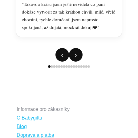
"Takovou krásu jsem ještě nevidela co pani
"
dokáže vytvořit za tak krátkou chvili, milé, vřelé
r
chování, rychle doručení ,jsem naprosto
spokojená, až dojatá, mockrát dekuji❤️"
‹
›
Informace pro zákazníky
O Babygiftu
Blog
Doprava a platba