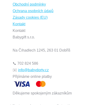
Obchodní podmínky
Ochrana osobních údajů
Zásady cookies (EU)
Kontakt
Kontakt
Babygift s.r.o.
Na Čihadlech 1245, 263 01 Dobříš
📞 702 824 586
✉️
info@babydorty.cz
Instagram
Mail
Find us on:
Přijímáme online platby
page
page
opens
opens
Děkujeme spokojeným zákazníkům
in
in
new
new