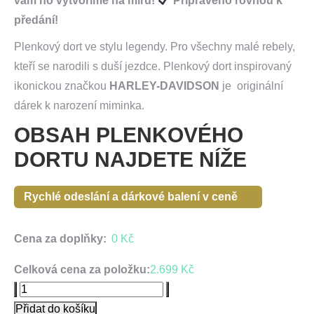
vám ho vytvoříme na míru!
Připraveno rovnou k
předání!
Plenkový dort ve stylu legendy. Pro všechny malé rebely,
kteří se narodili s duší jezdce. Plenkový dort inspirovaný
ikonickou značkou
HARLEY-DAVIDSON
je originální
dárek k narození miminka.
OBSAH PLENKOVÉHO
DORTU NAJDETE NÍŽE
Rychlé odeslání a dárkové balení v ceně
Cena za doplňky:
0
Kč
Celková cena za položku:
2.699
Kč
BabyDort
třípatrový
Přidat do košíku