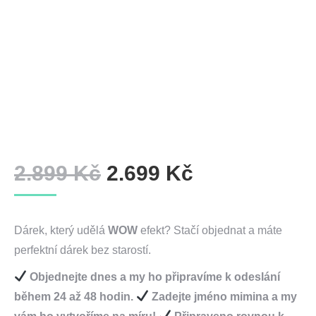
Původní
Aktuální
2.899
Kč
2.699
Kč
cena
cena
byla:
je:
Dárek, který udělá
WOW
efekt? Stačí objednat a máte
2.899 Kč.
2.699 Kč.
perfektní dárek bez starostí.
Objednejte dnes a my ho připravíme k odeslání
během 24 až 48 hodin.
Zadejte jméno mimina a my