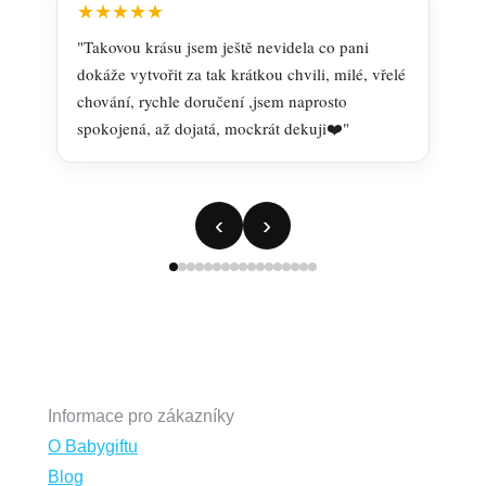
★★★★★
"Takovou krásu jsem ještě nevidela co pani
"
dokáže vytvořit za tak krátkou chvili, milé, vřelé
r
chování, rychle doručení ,jsem naprosto
spokojená, až dojatá, mockrát dekuji❤️"
‹
›
Informace pro zákazníky
O Babygiftu
Blog