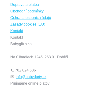
Doprava a platba
Obchodní podmínky
Ochrana osobních údajů
Zásady cookies (EU)
Kontakt
Kontakt
Babygift s.r.o.
Na Čihadlech 1245, 263 01 Dobříš
📞 702 824 586
✉️
info@babydorty.cz
Instagram
Mail
Find us on:
Přijímáme online platby
page
page
opens
opens
in
in