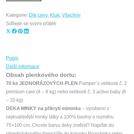
plenkový
dort
Kategorie:
Dle ceny
,
Kluk
,
Všechny
pro
Sdílejte se svými přáteli
miminko
Share
Share
Share
Share
HARLEY
on
on
on
on
DAVIDSON
X
Facebook
Pinterest
LinkedIn
s
Popis
plyšovou
Další informace
hračkou
Obsah plenkového dortu:
42
70 ks
JEDNORÁZOVÝCH PLEN
Pamper´s velikosti č. 2
cm!
premium care (4 – 8 kg) nebo velikosti č. 3 active baby (6
množství
– 10 kg)
DEKA MINKY na přikrytí miminka
–
vyrobeno z
nejkvalitnější minky látky a 100% bavlny
o rozměru
75×100 cm. Chcete barvu deky změnit? Napište do
objednávkového formuláře do kolonky Poznámka nebo