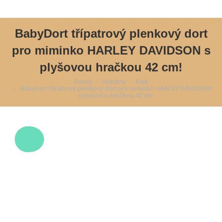
BabyDort třípatrový plenkový dort
pro miminko HARLEY DAVIDSON s
plyšovou hračkou 42 cm!
Domů
Všechny
Kluk
You are here:
BabyDort třípatrový plenkový dort pro miminko HARLEY DAVIDSON
s plyšovou hračkou 42 cm!
Sleva!