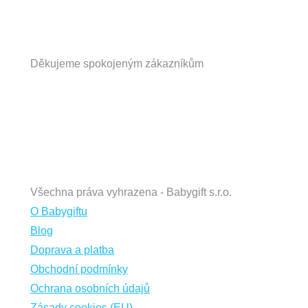
new
new
window
window
Děkujeme spokojeným zákazníkům
Všechna práva vyhrazena - Babygift s.r.o.
O Babygiftu
Blog
Doprava a platba
Obchodní podmínky
Ochrana osobních údajů
Zásady cookies (EU)