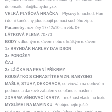
do emailu info@babydorty.cz.
VELKÁ PLYŠOVÁ HRAČKA
–
Plyšový lenochod. Horní
i dolní končetiny jdou spojit pomocí suchého zipu.
Parametry:
rozměry 17x42x10 cm věk: 0+.
LÁTKOVÁ PLENA
70×70
BODY
s dlouhým rukávem nebo s krátkým rukávem
1x BRYNDÁK HARLEY-DAVIDSON
3x PONOŽKY
ČAJ
2x LŽIČKA NA PRVNÍ PŘÍKRMY
KOUSÁTKO S CHRASTÍTKEM ZN. BABYONO
MAŠLE, STUHY, DEKORACE,
servírován na dortovém
podnose a dárkově zabalen v celofánu s mašlemi
ZDARMA VĚNOVACÍ KARTA
– možnost vlastního textu
MYSLÍME I NA MAMINKU
. Přiobjednejte ještě
překvapení pro maminku – čokoládovou bonboniéru ve