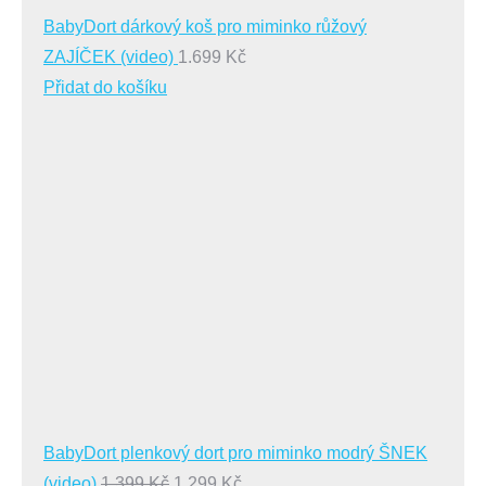
BabyDort dárkový koš pro miminko růžový
ZAJÍČEK (video)
1.699
Kč
Přidat do košíku
BabyDort plenkový dort pro miminko modrý ŠNEK
Původní
Aktuální
(video)
1.399
Kč
1.299
Kč