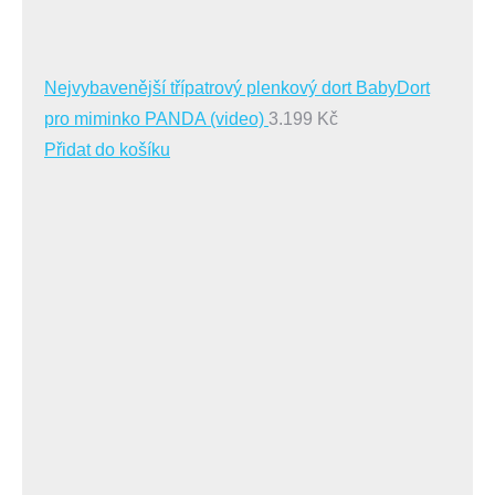
Nejvybavenější třípatrový plenkový dort BabyDort
pro miminko PANDA (video)
3.199
Kč
Přidat do košíku