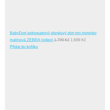
BabyDort jednopatrový plenkový dort pro miminko
Původní
Aktuální
malinová ZEBRA (video)
1.799
Kč
1.699
Kč
cena
cena
Přidat do košíku
byla:
je:
1.799 Kč.
1.699 Kč.